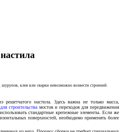
 настила
, шурупов, клея или сварки невозможно возвести строений.
з решетчатого настила. Здесь важна не только масса,
 для строительства
мостов и переходов для передвижения
о использовать стандартные крепежные элементы. Если же
изонтальных поверхностей, необходимо применять более
лненных из него. Процесс сборки не требует специальных