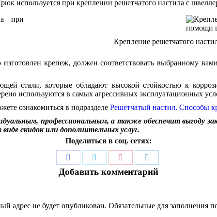
рюк используется при креплении решетчатого настила с швелле
Крепление решетчатого наст
о изготовлен крепеж, должен соответствовать выбранному вам
ющей стали, которые обладают высокой стойкостью к корроз
ерено используются в самых агрессивных эксплуатационных усл
жете ознакомиться в подразделе
Решетчатый настил. Способы к
видуальным, профессиональным, а также обеспечит выгоду за
 виде скидок или дополнительных услуг.
Поделиться в соц. сетях:
Поделиться
Поделиться
Поделиться
Поделиться
Добавить комментарий
в
в
в
в
Facebook
Twitter
Pinterest
LinkedIn
ый адрес не будет опубликован. Обязательные для заполнения 