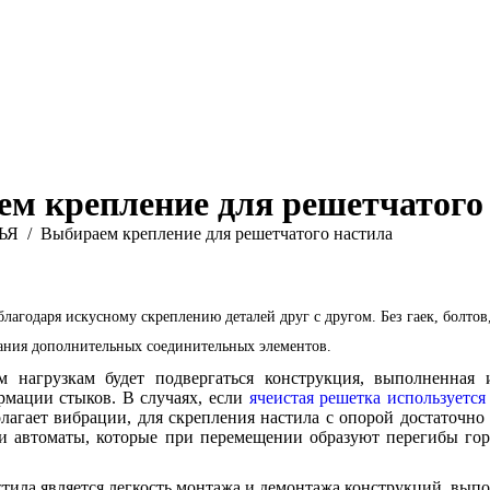
м крепление для решетчатого
ЬЯ
Выбираем крепление для решетчатого настила
агодаря искусному скреплению деталей друг с другом. Без гаек, болтов
вания дополнительных соединительных элементов.
 нагрузкам будет подвергаться конструкция, выполненная и
рмации стыков. В случаях, если
ячеистая решетка используется
лагает вибрации, для скрепления настила с опорой достаточн
 автоматы, которые при перемещении образуют перегибы гор
ила является легкость монтажа и демонтажа конструкций, выпо