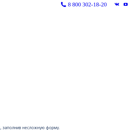
8 800 302-18-20
Вконт
Y
page
pa
opens
op
in
in
new
n
windo
w
, заполнив несложную форму.