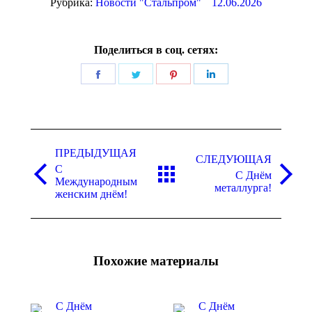
Рубрика:
Новости "Стальпром"
12.06.2026
Поделиться в соц. сетях:
Поделиться
Поделиться
Поделиться
Поделиться
в
в
в
в
Facebook
Twitter
Pinterest
LinkedIn
Навигация
ПРЕДЫДУЩАЯ
по
СЛЕДУЮЩАЯ
С
записям
С Днём
Предыдущая
Следующая
Международным
металлурга!
запись:
запись:
женским днём!
Похожие материалы
С Днём
С Днём