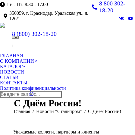
8 800 302-
Пн - Пт: 8:30 - 17:00
18-20
350059. г. Краснодар, Уральская ул., д.
126/1
Вконт
Y
page
pa
8 (800)
302-18-20
opens
op
in
in
new
n
windo
w
ГЛАВНАЯ
О КОМПАНИИ
КАТАЛОГ
НОВОСТИ
СТАТЬИ
КОНТАКТЫ
Политика конфиденциальности
Поиск:
С Днём России!
Вы здесь:
Главная
Новости "Стальпром"
С Днём России!
Уважаемые коллеги, партнёры и клиенты!