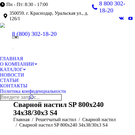
8 800 302-
Пн - Пт: 8:30 - 17:00
18-20
350059. г. Краснодар, Уральская ул., д.
126/1
Вконт
Y
page
pa
8 (800)
302-18-20
opens
op
in
in
new
n
windo
w
ГЛАВНАЯ
О КОМПАНИИ
КАТАЛОГ
НОВОСТИ
СТАТЬИ
КОНТАКТЫ
Политика конфиденциальности
Поиск:
Сварной настил SP 800х240
34х38/30х3 S4
Главная
Решетчатый настил
Сварной настил
Сварной настил SP 800х240 34х38/30х3 S4