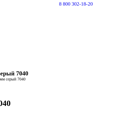
8 800 302-18-20
Вконт
Y
page
pa
opens
op
in
in
new
n
windo
w
серый 7040
 мм серый 7040
040