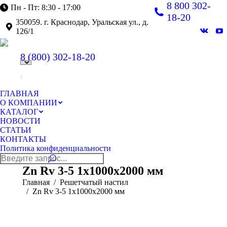
8 800 302-
Пн - Пт: 8:30 - 17:00
18-20
350059. г. Краснодар, Уральская ул., д.
126/1
Вконт
Y
page
pa
8 (800)
302-18-20
opens
op
in
in
new
n
windo
w
ГЛАВНАЯ
О КОМПАНИИ
КАТАЛОГ
НОВОСТИ
СТАТЬИ
КОНТАКТЫ
Политика конфиденциальности
Поиск:
Zn Rv 3-5 1x1000x2000 мм
Главная
Решетчатый настил
Zn Rv 3-5 1x1000x2000 мм