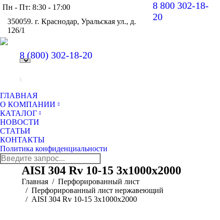
8 800 302-18-
Пн - Пт: 8:30 - 17:00
20
350059. г. Краснодар, Уральская ул., д.
126/1
Вконт
Y
page
pa
8 (800)
302-18-20
opens
op
in
in
new
n
windo
w
ГЛАВНАЯ
О КОМПАНИИ
КАТАЛОГ
НОВОСТИ
СТАТЬИ
КОНТАКТЫ
Политика конфиденциальности
Поиск:
AISI 304 Rv 10-15 3x1000x2000
Главная
Перфорированный лист
Перфорированный лист нержавеющий
AISI 304 Rv 10-15 3x1000x2000