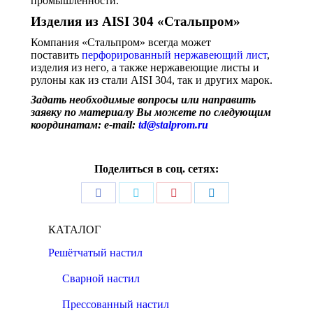
промышленности.
Изделия из AISI 304 «Стальпром»
Компания «Стальпром» всегда может
поставить
перфорированный нержавеющий лист
,
изделия из него, а также нержавеющие листы и
рулоны как из стали AISI 304, так и других марок.
Задать необходимые вопросы или направить
заявку по материалу Вы можете по следующим
координатам:
e-mail:
td@stalprom.ru
Поделиться в соц. сетях:
Поделиться
Поделиться
Поделиться
Поделиться
в
в
в
в
КАТАЛОГ
Facebook
Twitter
Pinterest
LinkedIn
Решётчатый настил
Сварной настил
Прессованный настил