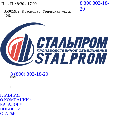
8 800 302-18-
Пн - Пт: 8:30 - 17:00
20
350059. г. Краснодар, Уральская ул., д.
126/1
Вконт
Y
page
pa
opens
op
in
in
new
n
windo
w
8 (800)
302-18-20
ГЛАВНАЯ
О КОМПАНИИ
КАТАЛОГ
НОВОСТИ
СТАТЬИ