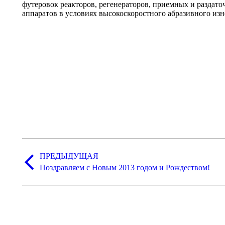
футеровок реакторов, регенераторов, приемных и раздат
аппаратов в условиях высокоскоростного абразивного изн
Навигация
ПРЕДЫДУЩАЯ
по
Предыдущая
Поздравляем с Новым 2013 годом и Рождеством!
записям
запись: