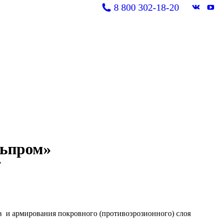
8 800 302-18-20
Вконт
Y
page
pa
opens
op
in
in
new
n
windo
w
льпром»
»
 и армирования покровного (противоэрозионного) слоя