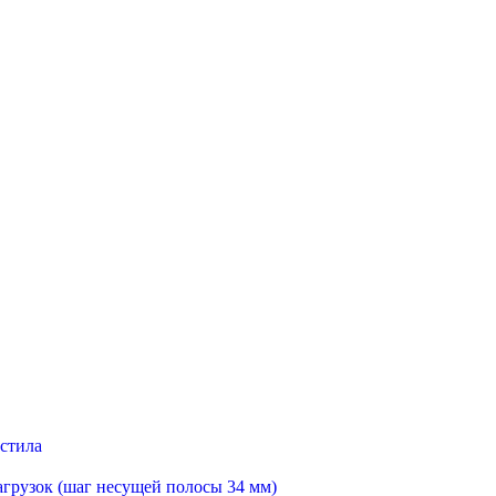
астила
агрузок (шаг несущей полосы 34 мм)