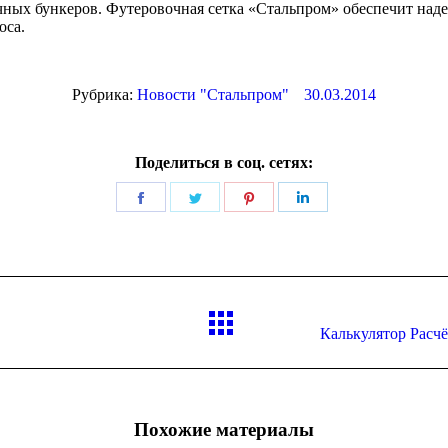
очных бункеров. Футеровочная сетка «Стальпром» обеспечит н
оса.
Рубрика:
Новости "Стальпром"
30.03.2014
Поделиться в соц. сетях:
Поделиться
Поделиться
Поделиться
Поделиться
в
в
в
в
Facebook
Twitter
Pinterest
LinkedIn
Следующая
Калькулятор Расчё
запись:
Похожие материалы