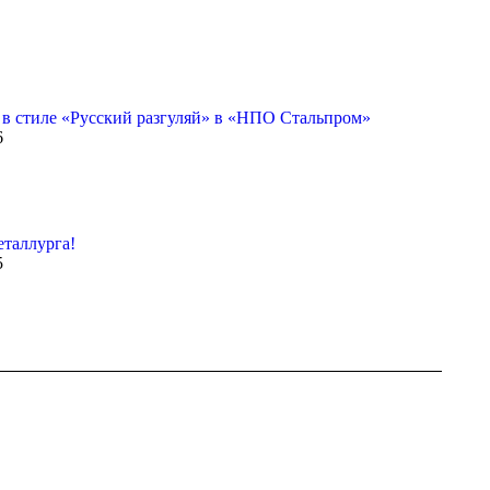
 в стиле «Русский разгуляй» в «НПО Стальпром»
6
таллурга!
5