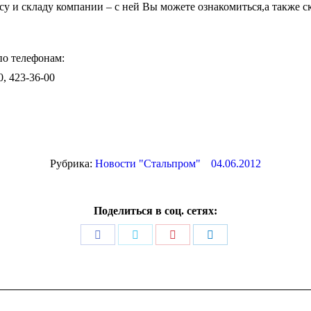
у и складу компании – с ней Вы можете ознакомиться,а также с
по телефонам:
0, 423-36-00
Рубрика:
Новости "Стальпром"
04.06.2012
Поделиться в соц. сетях:
Поделиться
Поделиться
Поделиться
Поделиться
в
в
в
в
Facebook
Twitter
Pinterest
LinkedIn