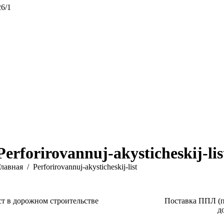
26/1
Perforirovannuj-akysticheskij-lis
ы здесь:
лавная
Perforirovannuj-akysticheskij-list
Поставка ППЛ (п
д