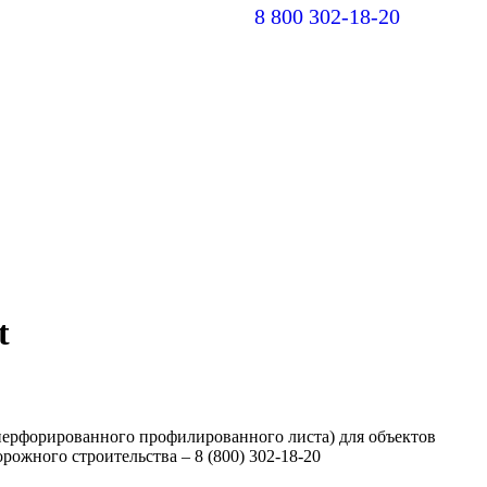
8 800 302-18-20
Вконт
Y
page
pa
opens
op
in
in
new
n
windo
w
t
ерфорированного профилированного листа) для объектов
орожного строительства – 8 (800) 302-18-20