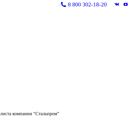
8 800 302-18-20
Вконт
Y
page
pa
opens
op
in
in
new
n
windo
w
листа компании “Стальпром”