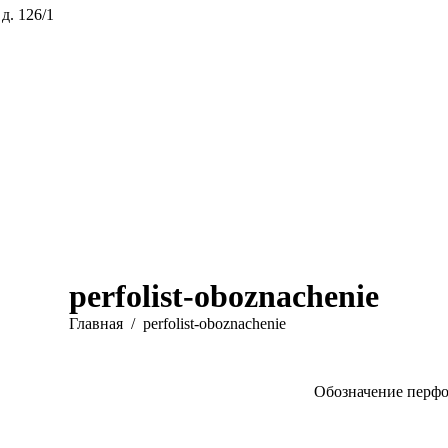
 д. 126/1
perfolist-oboznachenie
Вы здесь:
Главная
perfolist-oboznachenie
Обозначение перфо