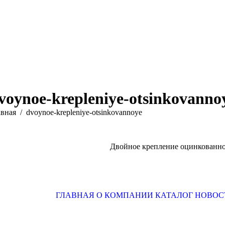
voynoe-krepleniye-otsinkovanno
здесь:
авная
dvoynoe-krepleniye-otsinkovannoye
Двойное крепление оцинкованн
ГЛАВНАЯ
О КОМПАНИИ
КАТАЛОГ
НОВОС