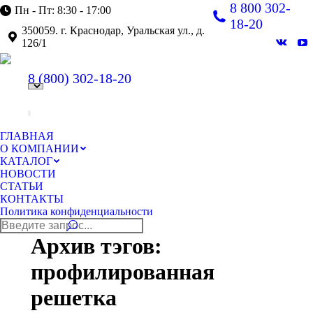
8 800 302-
Пн - Пт: 8:30 - 17:00
18-20
350059. г. Краснодар, Уральская ул., д.
126/1
Вконт
Y
page
pa
8 (800)
302-18-20
opens
op
in
in
new
n
windo
w
ГЛАВНАЯ
О КОМПАНИИ
КАТАЛОГ
НОВОСТИ
СТАТЬИ
КОНТАКТЫ
Политика конфиденциальности
Поиск:
Архив тэгов:
профилированная
решетка