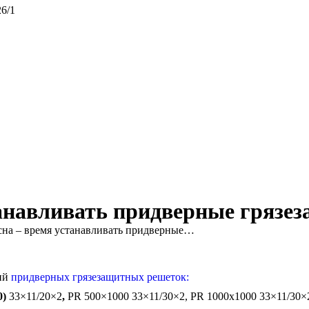
26/1
танавливать придверные грязе
сна – время устанавливать придверные…
ций
придверных грязезащитных решеток:
0)
33×11/20×2
,
PR 500×1000 33×11/30×2, PR 1000х1000 33×11/30×