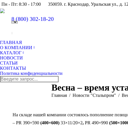
Пн - Пт: 8:30 - 17:00
350059. г. Краснодар, Уральская ул., д. 1
8 (800)
302-18-20
ГЛАВНАЯ
О КОМПАНИИ
КАТАЛОГ
НОВОСТИ
СТАТЬИ
КОНТАКТЫ
Политика конфиденциальности
Поиск:
Весна – время ус
Вы здесь:
Главная
Новости "Стальпром"
Ве
На складе нашей компании состоялось пополнение пози
– PR 390×590
(400×600)
33×11/20×2
,
PR 490×990
(500×100