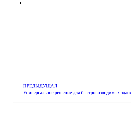
Навигация
ПРЕДЫДУЩАЯ
по
Предыдущая
Универсальное решение для быстровозводимых здан
записям
запись: