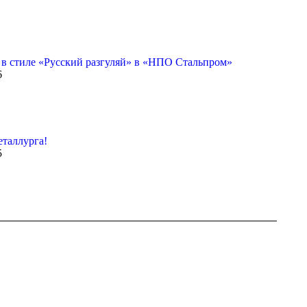
 в стиле «Русский разгуляй» в «НПО Стальпром»
6
таллурга!
5