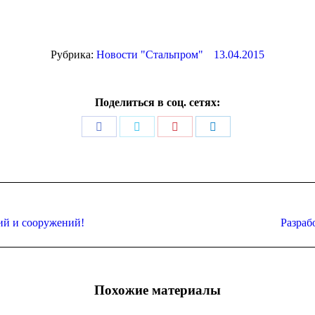
Рубрика:
Новости "Стальпром"
13.04.2015
Поделиться в соц. сетях:
Поделиться
Поделиться
Поделиться
Поделиться
в
в
в
в
Facebook
Twitter
Pinterest
LinkedIn
Следующая
ий и сооружений!
Разраб
запись:
Похожие материалы