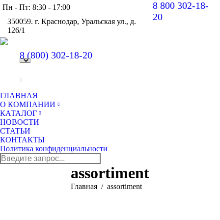
8 800 302-18-
Пн - Пт: 8:30 - 17:00
20
350059. г. Краснодар, Уральская ул., д.
126/1
Вконт
Y
page
pa
8 (800)
302-18-20
opens
op
in
in
new
n
windo
w
ГЛАВНАЯ
О КОМПАНИИ
КАТАЛОГ
НОВОСТИ
СТАТЬИ
КОНТАКТЫ
Политика конфиденциальности
Поиск:
assortiment
Вы здесь:
Главная
assortiment